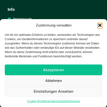
Info
Impressum
Zustimmung verwalten
Datenschutz
Cookie-Richtlinie (EU)
Um dir ein optimales Erlebnis zu bieten, verwenden wir Technologien wie
Cookies, um Geräteinformationen zu speichern und/oder darauf
zuzugreifen. Wenn du diesen Technologien zustimmst, können wir Daten
Kontakt
wie das Surfverhalten oder eindeutige IDs auf dieser Website verarbeiten.
Wenn du deine Zustimmung nicht erteilst oder zurückziehst, können
Hauptstraße 19, 88339 Bad Waldsee
bestimmte Merkmale und Funktionen beeinträchtigt werden.
+49 7524/7332
Akzeptieren
info@waldsee-optik.de
Ablehnen
Einstellungen Ansehen
Copyright Waldsee Optik GmbH © 2026 All rights
reserved.
Cookie-Richtlinie
Datenschutz
Impressum