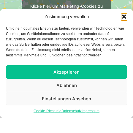
Klicke hier, um Marketing-Cookies zu
akzeptieren und diesen Inhalt zu
Zustimmung verwalten
aktivieren
Um dir ein optimales Erlebnis zu bieten, verwenden wir Technologien wie
Cookies, um Geräteinformationen zu speichern und/oder darauf
zuzugreifen. Wenn du diesen Technologien zustimmst, können wir Daten
wie das Surfverhalten oder eindeutige IDs auf dieser Website verarbeiten.
Wenn du deine Zustimmung nicht erteilst oder zurückziehst, können
bestimmte Merkmale und Funktionen beeinträchtigt werden.
Akzeptieren
Ablehnen
Anfahrt & Parken
Einstellungen Ansehen
Ihr Weg zu besserem Sehen
Cookie-Richtlinie
Datenschutz
Impressum
beginnt hier
Unsere Räumlichkeiten befinden sich zentral in Bad